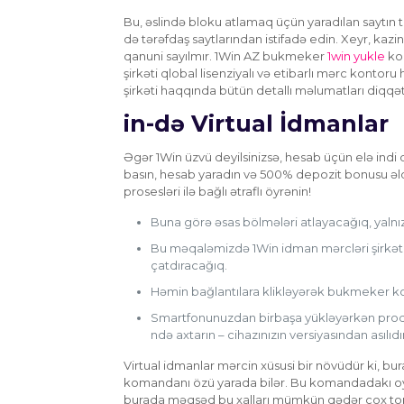
Bu, əslində bloku atlamaq üçün yaradılan saytın 
də tərəfdaş saytlarından istifadə edin. Xeyr, kaz
qanuni sayılmır. 1Win AZ bukmeker
1win yukle
kon
şirkəti qlobal lisenziyalı və etibarlı mərc kont
şirkəti haqqında bütün detallı məlumatları diqqət
in-də Virtual İdmanlar
Əgər 1Win üzvü deyilsinizsə, hesab üçün elə ind
basın, hesab yaradın və 500% depozit bonusu əl
prosesləri ilə bağlı ətraflı öyrənin!
Buna görə əsas bölmələri atlayacağıq, yalnız
Bu məqaləmizdə 1Win idman mərcləri şirkəti
çatdıracağıq.
Həmin bağlantılara klikləyərək bukmeker kont
Smartfonunuzdan birbaşa yükləyərkən pro
ndə axtarın – cihazınızın versiyasından asılıdı
Virtual idmanlar mərcin xüsusi bir növüdür ki, bu
komandanı özü yarada bilər. Bu komandadakı oyunçu
burada məqsəd bu xalları mümkün qədər çox topl