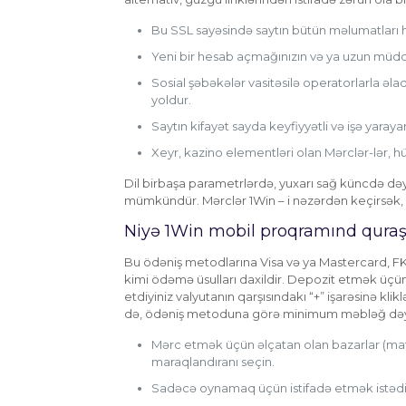
Bu SSL sayəsində saytın bütün məlumatları 
Yeni bir hesab açmağınızın və ya uzun müddə
Sosial şəbəkələr vasitəsilə operatorlarla əlaq
yoldur.
Saytın kifayət sayda keyfiyyətli və işə yaray
Xeyr, kazino elementləri olan Mərclər-lər, h
Dil birbaşa parametrlərdə, yuxarı sağ küncdə dəyi
mümkündür. Mərclər 1Win – i nəzərdən keçirsək, i
Niyə 1Win mobil proqramınd quraş
Bu ödəniş metodlarına Visa və ya Mastercard, FK 
kimi ödəmə üsulları daxildir. Depozit etmək üç
etdiyiniz valyutanın qarşısındakı “+” işarəsinə k
də, ödəniş metoduna görə minimum məbləğ dəyi
Mərc etmək üçün əlçatan olan bazarlar (matçl
maraqlandıranı seçin.
Sadəcə oynamaq üçün istifadə etmək istədiyi