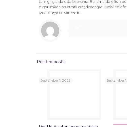
tam giriş əldə edə bilərsiniz. Bu icmalda ofisin bü
digər imkanları ətraflı araşdıracağıq. Mobil telef
çevirməyə imkan verir.
clint
Related posts
September 1, 2023
September 1
Pin-Up Aviator: oyun qaydaları