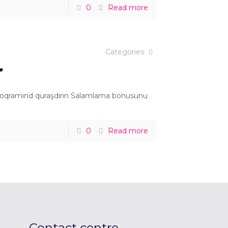
0
Read more
Categories
r
 proqramınd quraşdırın Salamlama bonusunu
0
Read more
Contact centre