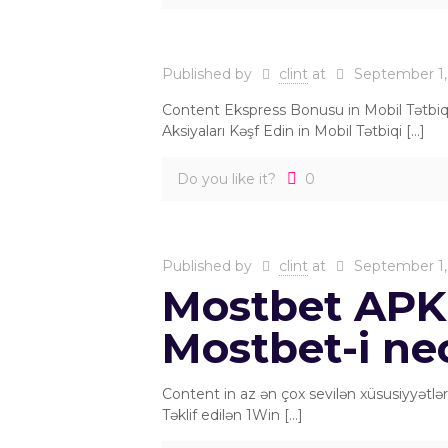
Published by
clint
at
September 1,
Content Ekspress Bonusu in Mobil Tətbiq
Aksiyaları Kəşf Edin in Mobil Tətbiqi
[…]
Do you like it?
0
Published by
clint
at
September 1,
Mostbet APK
Mostbet-i ne
Content in az ən çox sevilən xüsusiyyətlər
Təklif edilən 1Win
[…]