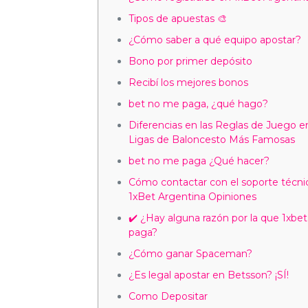
Tipos de apuestas 🎨
¿Cómo saber a qué equipo apostar?
Bono por primer depósito
Recibí los mejores bonos
bet no me paga, ¿qué hago?
Diferencias en las Reglas de Juego en
Ligas de Baloncesto Más Famosas
bet no me paga ¿Qué hacer?
Cómo contactar con el soporte técni
1xBet Argentina Opiniones
✔️ ¿Hay alguna razón por la que 1xbe
paga?
¿Cómo ganar Spaceman?
¿Es legal apostar en Betsson? ¡SÍ!
Como Depositar