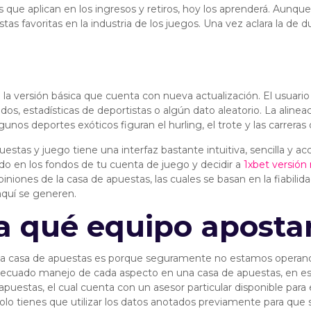
que aplican en los ingresos y retiros, hoy los aprenderá. Aunque 
as favoritas en la industria de los juegos. Una vez aclara la de
 la versión básica que cuenta con nueva actualización. El usuario
dos, estadísticas de deportistas o algún dato aleatorio. La alinea
lgunos deportes exóticos figuran el hurling, el trote y las carreras
estas y juego tiene una interfaz bastante intuitiva, sencilla y a
o en los fondos de tu cuenta de juego y decidir a
1xbet versión 
niones de la casa de apuestas, las cuales se basan en la fiabilid
aquí se generen.
a qué equipo aposta
na casa de apuestas es porque seguramente no estamos operand
adecuado manejo de cada aspecto en una casa de apuestas, en e
uestas, el cual cuenta con un asesor particular disponible para el 
 solo tienes que utilizar los datos anotados previamente para que 