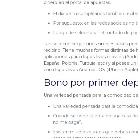
dinero en el portal de apuestas.
El día de tu cumpleaños también recibi
Por supuesto, en las redes sociales no
Luego de seleccionar el método de pago 
Tan solo con seguir unos simples pasos pod
recibirlo. Tiene muchas formas distintas de 
aplicaciones para dispositivos móviles (Andro
España, Polonia, Turquía, etc.) y si posee u
con dispositivos Android, iOS (iPhone Appl
Bono por primer dep
Una variedad pensada para la comodidad del 
Una variedad pensada para la comodidad 
Cuando se tiene cuenta en una casa d
no me paga”.
Existen muchos puntos que debes conoc