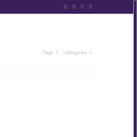
Tags
Categories