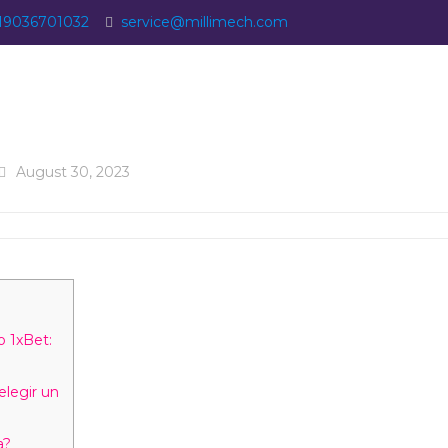
19036701032
service@millimech.com
August 30, 2023
o 1xBet:
elegir un
a?