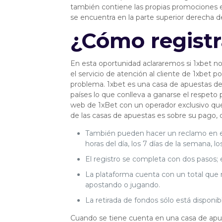
también contiene las propias promociones es
se encuentra en la parte superior derecha de 
¿Cómo registr
En esta oportunidad aclararemos si 1xbet n
el servicio de atención al cliente de 1xbet p
problema. 1xbet es una casa de apuestas depo
países lo que conlleva a ganarse el respeto
web de 1xBet con un operador exclusivo que 
de las casas de apuestas es sobre su pago, de
También pueden hacer un reclamo en el c
horas del día, los 7 días de la semana, lo
El registro se completa con dos pasos; 
La plataforma cuenta con un total que ron
apostando o jugando.
La retirada de fondos sólo está disponi
Cuando se tiene cuenta en una casa de ap