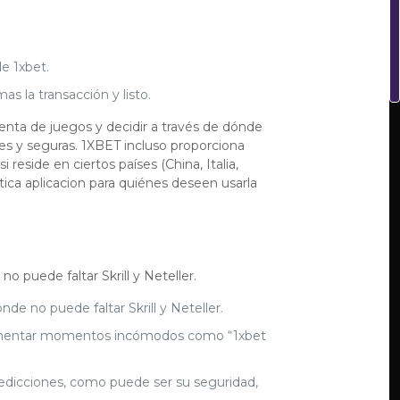
e 1xbet.
s la transacción y listo.
enta de juegos y decidir a través de dónde
ces y seguras. 1XBET incluso proporciona
reside en ciertos países (China, Italia,
tica aplicacion para quiénes deseen usarla
 puede faltar Skrill y Neteller.
e no puede faltar Skrill y Neteller.
erimentar momentos incómodos como “1xbet
edicciones, como puede ser su seguridad,