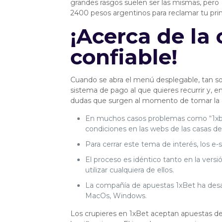
grandes rasgos suelen ser las mismas, pero
2400 pesos argentinos para reclamar tu pri
¡Acerca de la 
confiable!
Cuando se abra el menú desplegable, tan sol
sistema de pago al que quieres recurrir y, 
dudas que surgen al momento de tomar la de
En muchos casos problemas como “1xbe
condiciones en las webs de las casas de
Para cerrar este tema de interés, los e-
El proceso es idéntico tanto en la ver
utilizar cualquiera de ellos.
La compañía de apuestas 1xBet ha desarr
MacOs, Windows.
Los crupieres en 1xBet aceptan apuestas de p