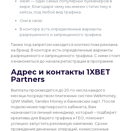
1xBet — один самых популярных букмекеров в
мире, благодаря чему мы имеем статистику и
кейсы, под любой вид трафика.
Они в свою
В конторе есть определенные варианты
разрешенного и запрещенного трафика.
Также под запретом находится контекстная реклама
на бренд. В конторе есть определенные варианты
разрешенного и запрещенного трафика. С ними стоит
ознакомиться до начала регистрации в программе.
Адрес и контакты 1XBET
Partners
Выплаты производятся до 20-го числа каждого
месяца посредством платежных систем Webmoney,
QIWI Wallet, Yandex Money и банковских карт. После
подключения партнерского кабинета, Вам
назначается личный менеджер, который – подберет
креативы для Вашего трафика и ГЕО, поможет
успешно запустить рекламную кампанию. Сроки
проведения денежных операций, комиссионные