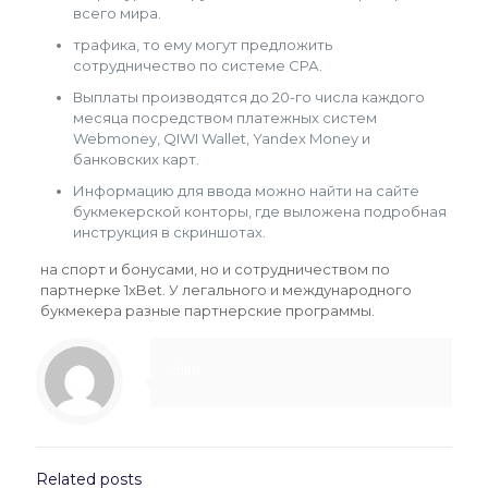
всего мира.
трафика, то ему могут предложить
сотрудничество по системе СРА.
Выплаты производятся до 20-го числа каждого
месяца посредством платежных систем
Webmoney, QIWI Wallet, Yandex Money и
банковских карт.
Информацию для ввода можно найти на сайте
букмекерской конторы, где выложена подробная
инструкция в скриншотах.
на спорт и бонусами, но и сотрудничеством по
партнерке 1xBet. У легального и международного
букмекера разные партнерские программы.
clint
Related posts