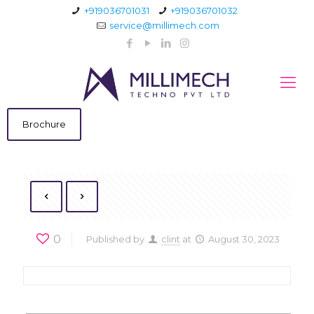
+919036701031
+919036701032
service@millimech.com
Brochure
0
Published by
clint
at
August 30, 2023