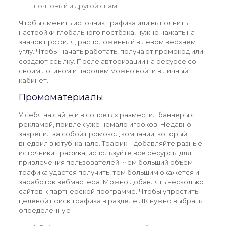
почтовый и другой спам.
Чтобы сменить источник трафика или выполнить
настройки глобального постбэка, нужно нажать на
значок профиля, расположенный в левом верхнем
углу. Чтобы начать работать, получают промокод или
создают ссылку. После авторизации на ресурсе со
своим логином и паролем можно войти в личный
кабинет.
Промоматериалы
У себя на сайте и в соцсетях разместил баннеры с
рекламой, привлек уже немало игроков. Недавно
закрепил за собой промокод компании, который
внедрил в ютуб-канале. Трафик – добавляйте разные
источники трафика, используйте все ресурсы для
привлечения пользователей. Чем больший объем
трафика удастся получить, тем большим окажется и
заработок вебмастера. Можно добавлять несколько
сайтов к партнерской программе. Чтобы упростить
целевой поиск трафика в разделе ЛК нужно выбрать
определенную