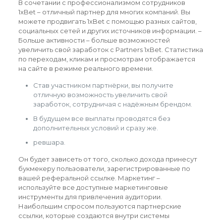
В сочетании с профессионализмом сотрудников
1xBet – отличный партнер для многих компаний. Вы
можете продвигать 1xBet с помощью разных сайтов,
социальных сетей и других источников информации. –
Больше активности – больше возможностей
увеличить свой заработок с Partners 1xBet. Статистика
по переходам, кликам и просмотрам отображается
на сайте в режиме реального времени.
Став участником партнёрки, вы получите
отличную возможность увеличить свой
заработок, сотрудничая с надёжным брендом.
В будущем все выплаты проводятся без
дополнительных условий и сразу же.
ревшара.
Он будет зависеть от того, сколько дохода принесут
букмекеру пользователи, зарегистрированные по
вашей реферальной ссылке. Маркетинг –
используйте все доступные маркетинговые
инструменты для привлечения аудитории.
Наибольшим спросом пользуются партнерские
ссылки, которые создаются внутри системы