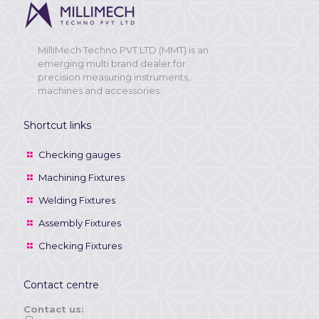
MilliMech Techno PVT LTD (MMT) is an
emerging multi brand dealer for
precision measuring instruments,
machines and accessories.
Shortcut links
Checking gauges
Machining Fixtures
Welding Fixtures
Assembly Fixtures
Checking Fixtures
Contact centre
Contact us: