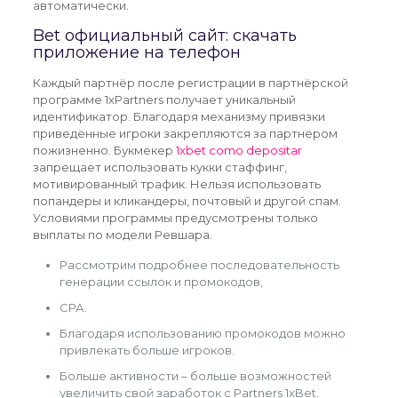
автоматически.
Bet официальный сайт: скачать
приложение на телефон
Каждый партнёр после регистрации в партнёрской
программе 1xPartners получает уникальный
идентификатор. Благодаря механизму привязки
приведённые игроки закрепляются за партнёром
пожизненно. Букмекер
1xbet como depositar
запрещает использовать кукки стаффинг,
мотивированный трафик. Нельзя использовать
попандеры и кликандеры, почтовый и другой спам.
Условиями программы предусмотрены только
выплаты по модели Ревшара.
Рассмотрим подробнее последовательность
генерации ссылок и промокодов,
СРА.
Благодаря использованию промокодов можно
привлекать больше игроков.
Больше активности – больше возможностей
увеличить свой заработок с Partners 1xBet.