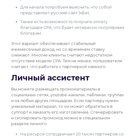
Для начала попробуем выяснить, что собой
представляет русский сайт 1xBet.
Также есть возможность получать оплату
благодаря CPA, что будет интересно популярным
блогерам.
Этот вариант обеспечивает стабильный
ежемесячный доход, но со временем ставку
снижают. Многие клиенты считают недостатком
отсутствие модели СРА. Тем не менее, пользователи
считают, что работать с партнеркой намного
Личный ассистент
Вы можете размещать промоматериалы в
социальных сетях, youtube-каналах, пабликах, группах
и на любых других площадках. Если партнеру нужен
уникальный материал, то он может обратиться в
суппорт и заказать его изготовление. Сгенерировать
и скопировать промокод можно в специальном
разделе личного
На ресурсе сотрудничает 20 тысяч партнеров со