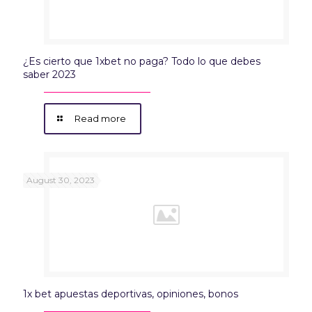
¿Es cierto que 1xbet no paga? Todo lo que debes
saber 2023
Read more
August 30, 2023
1x bet apuestas deportivas, opiniones, bonos