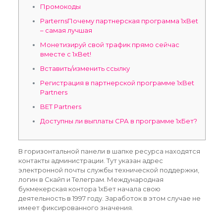
Промокоды
ParternsПочему партнерская программа 1xBet
– самая лучшая
Монетизируй свой трафик прямо сейчас
вместе с 1xBet!
Вставить/изменить ссылку
Регистрация в партнерской программе 1xBet
Partners
BET Partners
Доступны ли выплаты СРА в программе 1хБет?
В горизонтальной панели в шапке ресурса находятся
контакты администрации. Тут указан адрес
электронной почты службы технической поддержки,
логин в Скайп и Телеграм. Международная
букмекерская контора 1хБет начала свою
деятельность в 1997 году. Заработок в этом случае не
имеет фиксированного значения.