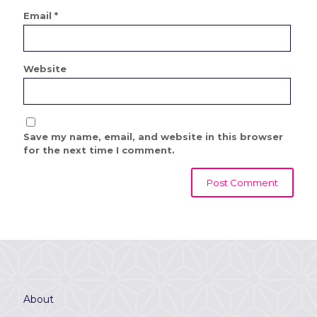
Email
*
Website
Save my name, email, and website in this browser
for the next time I comment.
About