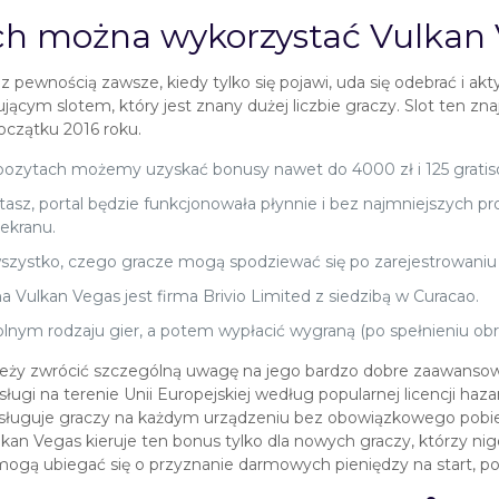
ch można wykorzystać Vulkan 
 z pewnością zawsze, kiedy tylko się pojawi, uda się odebrać i
ącym slotem, który jest znany dużej liczbie graczy. Slot ten zna
początku 2016 roku.
 depozytach możemy uzyskać bonusy nawet do 4000 zł i 125 grat
tasz, portal będzie funkcjonowała płynnie i bez najmniejszych p
ekranu.
 wszystko, czego gracze mogą spodziewać się po zarejestrowaniu 
Vulkan Vegas jest firma Brivio Limited z siedzibą w Curacao.
ym rodzaju gier, a potem wypłacić wygraną (po spełnieniu obr
ależy zwrócić szczególną uwagę na jego bardzo dobre zaawans
ugi na terenie Unii Europejskiej według popularnej licencji haza
ługuje graczy na każdym urządzeniu bez obowiązkowego pobier
lkan Vegas kieruje ten bonus tylko dla nowych graczy, którzy nig
 mogą ubiegać się o przyznanie darmowych pieniędzy na start, p