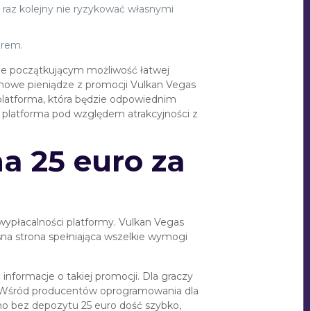
o raz kolejny nie ryzykować własnymi
arem.
ruje początkującym możliwość łatwej
armowe pieniądze z promocji Vulkan Vegas
platforma, która będzie odpowiednim
 platforma pod względem atrakcyjności z
a 25 euro za
 wypłacalności platformy. Vulkan Vegas
sna strona spełniająca wszelkie wymogi
informacje o takiej promocji. Dla graczy
. Wśród producentów oprogramowania dla
no bez depozytu 25 euro dość szybko,