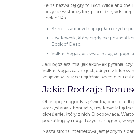
Pełna nazwa tej gry to Rich Wilde and the
toczy się w starożytnej piramidzie, w któr
Book of Ra.
Szereg zaufanych opcji płatniczych spraw
Użytkownik, który nigdy nie posiadał k
Book of Dead.
Vulkan Vegas jest wystarczająco popul
Jeśli będziesz miał jakiekolwiek pytania, c
Vulkan Vegas casino jest jednym z liderów 
znajdziesz tysiące najróżniejszych gier i 
Jakie Rodzaje Bonus
Obie opcje nagrody są świetną pomocą dla p
skorzystania z bonusów, użytkownik będzie
określenie, który z nich Ci odpowiada. Wa
początkujący mogą liczyć na nagrodę w wy
Nasza strona internetowa jest jednym z 