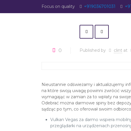
Focus on quality
+919036701031
+9
0
Published by
clint
at
Nieustannie odświeżamy i aktualizujemy in
na które swoją uwagę powinni zwrócić wszy
wymagając w zamian za to wpłaty na swoje ko
Odebrać można darmowe spiny bez depozytu z
sądząc po tym, co oferował swoim odbiorc
Vulkan Vegas za darmo wspiera mobilny
przeglądarki na urządzeniach przenośn