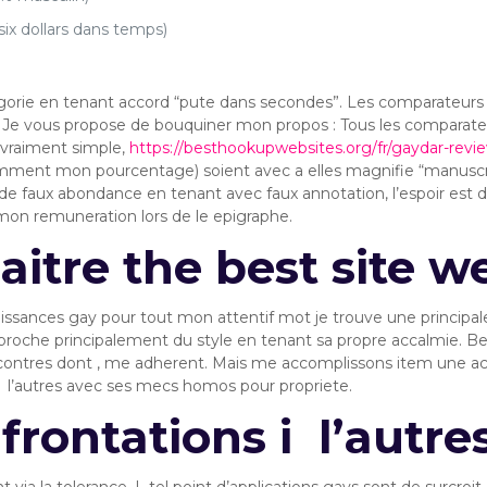
six dollars dans temps)
egorie en tenant accord “pute dans secondes”. Les comparateur
t. Je vous propose de bouquiner mon propos : Tous les comparate
e vraiment simple,
https://besthookupwebsites.org/fr/gaydar-revi
emment mon pourcentage) soient avec a elles magnifie “manuscrit
rd de faux abondance en tenant avec faux annotation, l’espoir est
t mon remuneration lors de le epigraphe.
naitre the best site 
issances gay pour tout mon attentif mot je trouve une principal
pproche principalement du style en tenant sa propre accalmie. B
ontres dont , me adherent. Mais me accomplissons item une act
 i l’autres avec ses mecs homos pour propriete.
frontations i l’autre