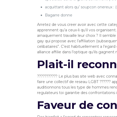
acquittant alors qu’ soupcon onereux : (
Bagarre donne
Arretez de vous creer avoir avec cette cat
apprennent qu’a ceux-li qu’il vos organisen
arnaquement travaille leur choix ? Il sembl
gay qui propose avec l’affiliation (subsequ
celibataires”. C’est habituellement a l’ega
alliance affilie dans l’optique qu’ils gagnen
Plait-il recon
??????????? Le plus bas site web avec conna
faire une collectif de reseau LGBT ?????? a
auditionnons tous les type de hommes renc
regulateurs toi garantie des confrontations
Faveur de con