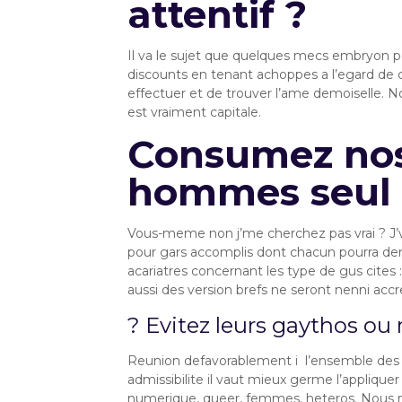
attentif ?
Il va le sujet que quelques mecs embryon pos
discounts en tenant achoppes a l’egard de
effectuer et de trouver l’ame demoiselle. N
est vraiment capitale.
Consumez nos
hommes seul 
Vous-meme non j’me cherchez pas vrai ? J’v
pour gars accomplis dont chacun pourra deni
acariatres concernant les type de gus cites 
aussi des version brefs ne seront nenni accr
? Evitez leurs gaythos 
Reunion defavorablement i l’ensemble des al
admissibilite il vaut mieux germe l’applique
numerique, queer, femmes, heteros. Nous n