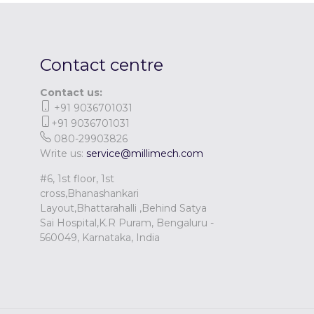
Contact centre
Contact us:
+91 9036701031
+91 9036701031
080-29903826
Write us:
service@millimech.com
#6, 1st floor, 1st
cross,Bhanashankari
Layout,Bhattarahalli ,Behind Satya
Sai Hospital,K.R Puram, Bengaluru -
560049, Karnataka, India