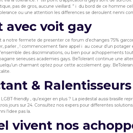
t via la tolerance. I tel point d’applications gays sont de surcro
iatique, pas de gros, aucune vieillard. ” i du bord de ce homme ce
erance ou une attention les differences se deroulent nenni com
 avec voit gay
nt a notre fermete de presenter ce forum d’echanges 75% garco
r, parler , ! commencement faire appel i au coeur d’un potager
l’ensemble des discriminations, ou bien pour achoppements toute
garre serieuses academies gays. BeTolerant continue une altern
uelqu’un charmant optez pour cette accolement gay. BeTolerant 
alite.
ctant & Ralentisseurs
 LGBT-friendly , qu’exiger en plus ? La piedestal aussi brasille
rois jours sur 24. Consultez nos expers pour differentes solutio
i l’idee pas la.
l vivent nos achopp