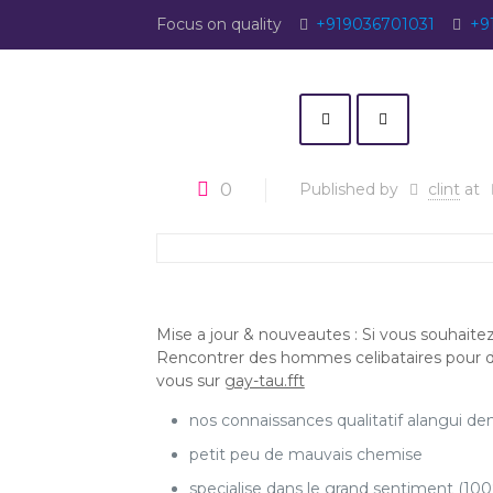
Focus on quality
+919036701031
+9
0
Published by
clint
at
Mise a jour & nouveautes : Si vous souhait
Rencontrer des hommes celibataires pour des
vous sur
gay-tau.fft
nos connaissances qualitatif alangui de
petit peu de mauvais chemise
specialise dans le grand sentiment (10