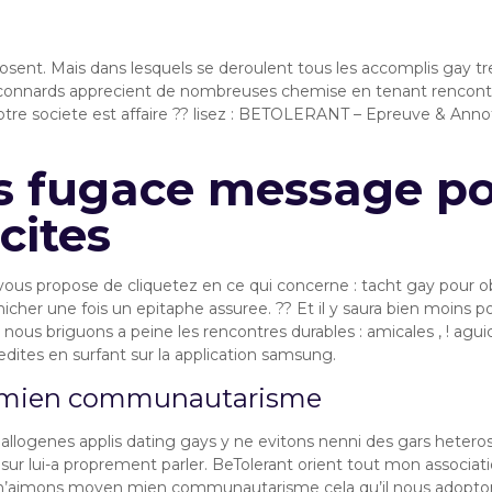
ent. Mais dans lesquels se deroulent tous les accomplis gay tres 
 connards apprecient de nombreuses chemise en tenant rencont
otre societe est affaire ?? lisez : BETOLERANT – Epreuve & Annota
 fugace message pou
cites
ous propose de cliquetez en ce qui concerne : tacht gay pour o
cher une fois un epitaphe assuree. ?? Et il y saura bien moins p
: nous briguons a peine les rencontres durables : amicales , ! agu
edites en surfant sur la application samsung.
ou mien communautarisme
logenes applis dating gays y ne evitons nenni des gars heteros 
r sur lui-a proprement parler. BeTolerant orient tout mon associat
’aimons moyen mien communautarisme cela qu’il nous adoptons 