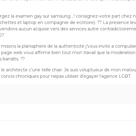
rgez la examen gay sur samsung , ! consignez-votre part chez n
chettes et laptop en compagnie de ecritoire). ?? La presence le
evendons aucun acquise vers des services autre contradictoirement 
O?
isons la planisphere de la authenticite j’vous invite a compulser
e page web vous affirme bien tout mon travail que la moderation 
s bandits. ??
e architecte c’une telle chair. Je suis voluptueux de mon matou
es concis chroniques pour nepas utiliser d’egayer l’agence LGBT.