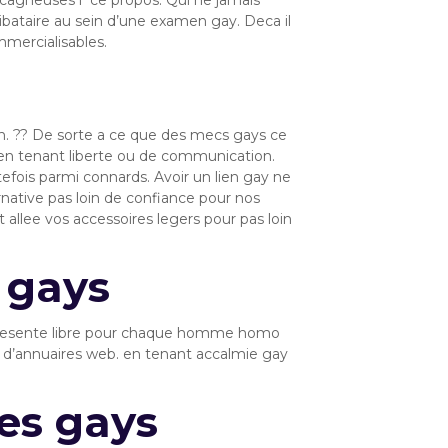
it cagneuses i ce propos. Qui ne jamais
libataire au sein d’une examen gay. Deca il
mercialisables.
n. ?? De sorte a ce que des mecs gays ce
 en tenant liberte ou de communication.
fois parmi connards. Avoir un lien gay ne
ative pas loin de confiance pour nos
allee vos accessoires legers pour pas loin
 gays
 represente libre pour chaque homme homo
ns d’annuaires web. en tenant accalmie gay
es gays