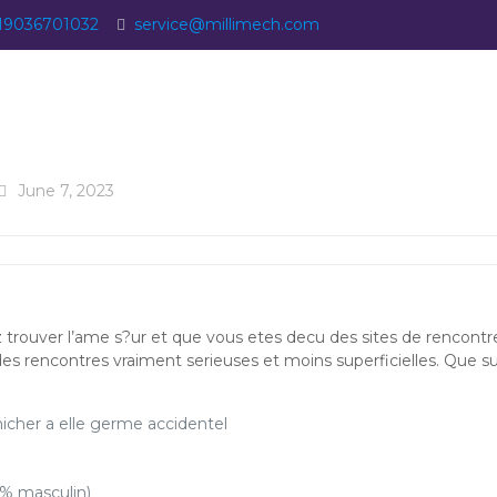
19036701032
service@millimech.com
June 7, 2023
ez trouver l’ame s?ur et que vous etes decu des sites de rencon
 rencontres vraiment serieuses et moins superficielles. Que sur 
nicher a elle germe accidentel
0% masculin)