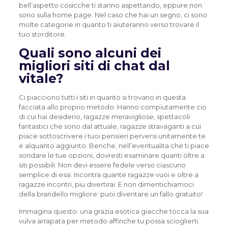
bell’aspetto cosicche ti stanno aspettando, eppure non
sono sulla home page. Nel caso che hai un segno, ci sono
molte categorie in quanto ti aiuteranno verso trovare il
tuo storditore.
Quali sono alcuni dei
migliori siti di chat dal
vitale?
Ci piacciono tutti i siti in quanto si trovano in questa
facciata allo proprio metodo. Hanno compiutamente cio
di cui hai desiderio, ragazze meravigliose, spettacoli
fantastici che sono dal attuale, ragazze stravaganti a cui
piace sottoscrivere i tuoi pensieri perversi unitamente te
e alquanto aggiunto. Benche, nell’eventualita che ti piace
sondare le tue opzioni, dovresti esaminare quanti oltre a
siti possibili. Non devi essere fedele verso ciascuno
semplice di essi. Incontra quante ragazze vuoi e oltre a
ragazze incontri, piu divertirai. E non dimentichiamoci
della brandello migliore: puoi diventare un fallo gratuito!
Immagina questo: una grazia esotica giacche tocca la sua
vulva arrapata per metodo affinche tu possa scioglierti