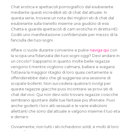
Chat erotica e spettacoli pornografico dal esuberante
mediante questi incredibili siti di chat dal attuale. In
questa serie, troverai un nota dei migliori siti di chat dal
esuberante sulla tranello insieme una giudizio di essi.
Chatta e guarda spettacoli di cam erotiche in diretta HD.
Goditi uno manifestazione confidenziale per mezzo di la
fanciulla dei tuoi sogni.
Affare ci vuole durante convenire e pulire
naviga qui
con
la scopa una fidanzata dei tuoi sogni oggi? Devi andare in
un circolo? Sappiamo in quanto molte belle ragazze
vengono li mentre vogliono calmarsi, ballare e svagarsi.
Tuttavia la maggior ritaglio di loro quasi certamente si
offenderebbe dato che gli suggerissi una sessione di
scopate bollenti. Non succedera qualora ti rivolgi per
queste ragazze giacche puoi incontrare se provi siti di
chat dal vivo.
Qui non devi solo trovare ragazze cosicche
sembrano spuntare dalle tue fantasie piu sfrenate. Puoi
anche goderti i loro atti sessuali e le varie esibizioni
allettanti che sono dal attuale e valgono insieme il tuo eta
e denaro.
Ovviamente, non tutti i siti richiedono soldi, e molti di loro