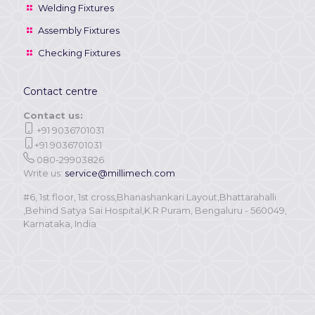
Welding Fixtures
Assembly Fixtures
Checking Fixtures
Contact centre
Contact us:
+91 9036701031
+91 9036701031
080-29903826
Write us:
service@millimech.com
#6, 1st floor, 1st cross,Bhanashankari Layout,Bhattarahalli
,Behind Satya Sai Hospital,K.R Puram, Bengaluru - 560049,
Karnataka, India