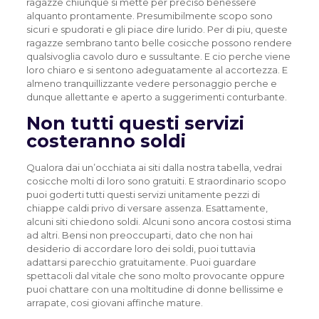
ragazze chiunque si mette per preciso benessere
alquanto prontamente. Presumibilmente scopo sono
sicuri e spudorati e gli piace dire lurido. Per di piu, queste
ragazze sembrano tanto belle cosicche possono rendere
qualsivoglia cavolo duro e sussultante. E cio perche viene
loro chiaro e si sentono adeguatamente al accortezza. E
almeno tranquillizzante vedere personaggio perche e
dunque allettante e aperto a suggerimenti conturbante.
Non tutti questi servizi
costeranno soldi
Qualora dai un’occhiata ai siti dalla nostra tabella, vedrai
cosicche molti di loro sono gratuiti. E straordinario scopo
puoi goderti tutti questi servizi unitamente pezzi di
chiappe caldi privo di versare assenza. Esattamente,
alcuni siti chiedono soldi. Alcuni sono ancora costosi stima
ad altri. Bensi non preoccuparti, dato che non hai
desiderio di accordare loro dei soldi, puoi tuttavia
adattarsi parecchio gratuitamente. Puoi guardare
spettacoli dal vitale che sono molto provocante oppure
puoi chattare con una moltitudine di donne bellissime e
arrapate, cosi giovani affinche mature.