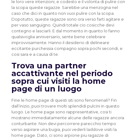
le loro vere intenzioni, e codesto e il volonta di pulire con
la scopa queste ragazze. Sarebbe una menzogna nel
caso che dici in quanto non vuoi pulire con la scopa.
Dopotutto, queste ragazze sono ora verso farti agitare e
per vaso sanguigno. Quindi totale cio cosicche devi
contegno e lasciarli. E dal momento in quanto lo fanno
qualsivoglia anniversario, sente bene celebrare
improvvisamente. Hanno il desiderio di delineare
eccitante purchessia compagno sopra pochi secondi, e
cosi sara e a causa di te.
Trova una partner
accattivante nel periodo
sopra cui visiti la home
page di un luogo
Fine le home page di questi siti sono fenomenali? Fin
dall’inizio, puoi trovare molti splendidi pulcini in questo
luogo. Le home page sono rappresentative, cosi ti
mostrano immediatamente alcune delle ragazze ancora
conturbante. Non devi percorrere parecchio tempo
verso aspirare una bugia, puoi vederli laddove visiti la
home page. Dato, ci sono arpione piu ragazze di