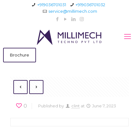
+919036701031
+919036701032
service@millimech.com
Brochure
0
Published by
clint
at
June 7, 2023