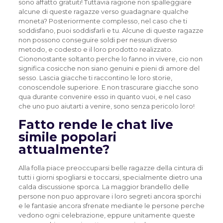
sono affatto gratuiti! Tuttavia ragione non spalleggiare
alcune di queste ragazze verso guadagnare qualche
moneta? Posteriormente complesso, nel caso che ti
soddisfano, puoi soddisfarli e tu. Alcune di queste ragazze
non possono conseguire soldi per nessun diverso
metodo, e codesto e il loro prodotto realizzato.
Ciononostante soltanto perche lo fanno in vivere, cio non
significa cosicche non siano genuini e pieni di amore del
sesso. Lascia giacche ti raccontino le loro storie,
conoscendole superiore. E non trascurare giacche sono
qua durante convenire esso in quanto vuoi, e nel caso
che uno puo aiutarti a venire, sono senza pericolo loro!
Fatto rende le chat live
simile popolari
attualmente?
Alla folla piace preoccuparsi belle ragazze della cintura di
tutti i giorni spogliarsi e toccarsi, specialmente dietro una
calda discussione sporca. La maggior brandello delle
persone non puo approvare i loro segreti ancora sporchi
e le fantasie ancora sfrenate mediante le persone perche
vedono ogni celebrazione, eppure unitamente queste