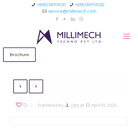
+919036701031
+919036701032
service@millimech.com
Brochure
0
Published by
clint
at
April 10, 2023