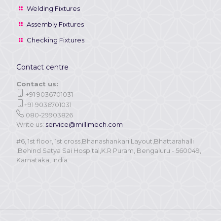
Welding Fixtures
Assembly Fixtures
Checking Fixtures
Contact centre
Contact us:
+91 9036701031
+91 9036701031
080-29903826
Write us:
service@millimech.com
#6, 1st floor, 1st cross,Bhanashankari Layout,Bhattarahalli
,Behind Satya Sai Hospital,K.R Puram, Bengaluru - 560049,
Karnataka, India