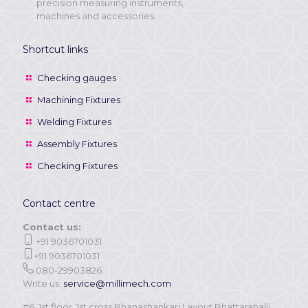
precision measuring instruments,
machines and accessories.
Shortcut links
Checking gauges
Machining Fixtures
Welding Fixtures
Assembly Fixtures
Checking Fixtures
Contact centre
Contact us:
+91 9036701031
+91 9036701031
080-29903826
Write us:
service@millimech.com
#6, 1st floor, 1st cross,Bhanashankari Layout,Bhattarahalli