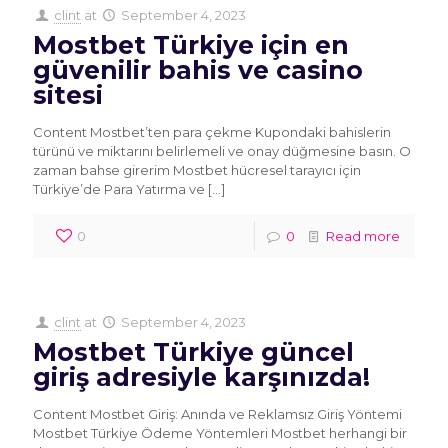
clint
at
September 4, 2023
Mostbet Türkiye için en
güvenilir bahis ve casino
sitesi
Content Mostbet’ten para çekme Kupondaki bahislerin
türünü ve miktarını belirlemeli ve onay düğmesine basın. O
zaman bahse girerim Mostbet hücresel tarayıcı için
Türkiye’de Para Yatırma ve
[…]
0
0
Read more
clint
at
September 4, 2023
Mostbet Türkiye güncel
giriş adresiyle karşınızda!
Content Mostbet Giriş: Anında ve Reklamsız Giriş Yöntemi
Mostbet Türkiye Ödeme Yöntemleri Mostbet herhangi bir