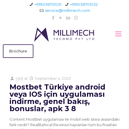
+919036701031
+919036701032
service@millimech.com
Brochure
clint
at
September 4, 2023
Mostbet Türkiye android
veya IOS için uygulaması
indirme, genel bakış,
bonuslar, apk 3 8
Content MostBet uygulaması ile mobil web sitesi arasındaki
fark nedir? RealBahical Reviews hayranları tüm bu fırsatları