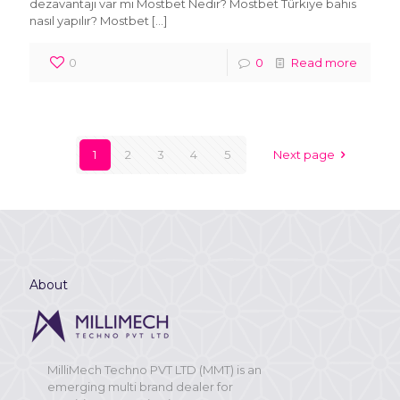
dezavantajı var mı Mostbet Nedir? Mostbet Türkiye bahis
nasıl yapılır? Mostbet
[…]
0
0
Read more
1
2
3
4
5
Next page
About
MilliMech Techno PVT LTD (MMT) is an
emerging multi brand dealer for