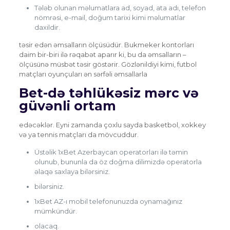
Tələb olunan məlumatlara ad, soyad, ata adı, telefon
nömrəsi, e-mail, doğum tarixi kimi məlumatlar
daxildir.
təsir edən əmsalların ölçüsüdür. Bukmeker kontorları
daim bir-biri ilə rəqabət aparır ki, bu da əmsalların –
ölçüsünə müsbət təsir göstərir. Gözlənildiyi kimi, futbol
matçları oyunçuları ən sərfəli əmsallarla
Bet-də təhlükəsiz mərc və
güvənli ortam
edəcəklər. Eyni zamanda çoxlu sayda basketbol, ​​xokkey
və ya tennis matçları da mövcuddur.
Üstəlik 1xBet Azerbaycan operatorları ilə təmin
olunub, bununla da öz doğma dilimizdə operatorla
əlaqə saxlaya bilərsiniz.
bilərsiniz.
1xBet AZ-ı mobil telefonunuzda oynamağınız
mümkündür.
olacaq.