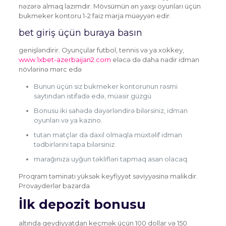
nəzərə almaq lazımdır. Mövsümün ən yaxşı oyunları üçün
bukmeker kontoru 1-2 faiz marja müəyyən edir.
bet giriş üçün buraya basın
genişləndirir. Oyunçular futbol, ​​tennis və ya xokkey,
www.1xbet-azerbaijan2.com
eləcə də daha nadir idman
növlərinə mərc edə
Bunun üçün siz bukmeker kontorunun rəsmi
saytından istifadə edə, müasir güzgü
Bonusu iki sahədə dəyərləndirə bilərsiniz, idman
oyunları və ya kazino.
tutan matçlar da daxil olmaqla müxtəlif idman
tədbirlərini tapa bilərsiniz.
marağınıza uyğun təklifləri tapmaq asan olacaq.
Proqram təminatı yüksək keyfiyyət səviyyəsinə malikdir.
Provayderlər bazarda
İlk depozit bonusu
altında qeydiyyatdan keçmək üçün 100 dollar və 150 ​​