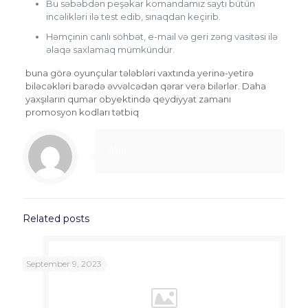
Bu səbəbdən peşəkar komandamız saytı bütün
incəlikləri ilə test edib, sınaqdan keçirib.
Həmçinin canlı söhbət, e-mail və geri zəng vasitəsi ilə
əlaqə saxlamaq mümkündür.
buna görə oyunçular tələbləri vaxtında yerinə-yetirə
biləcəkləri barədə əvvəlcədən qərar verə bilərlər. Daha
yaxşıların qumar obyektində qeydiyyat zamanı
promosyon kodları tətbiq
clint
Related posts
September 9, 2023