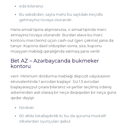
edə bilərsiniz.
Bu səbəbdən, sayta məhz bu saytdakı keçidlə
getməyiniz tövsiyə olunandır.
Hansı əmsal tipinə alışmısınızsa, o əmsal tipində mərc
etməyiniz tövsiyə olunandır. Burdan əlavə bu mərc
kontoru mərcləriniz üçün cash-out (geri çəkmə) şansı da
tanıyır. Kupona daxil olduqdan sonra, sizə, kuponu
müəyyən məbləğ qarşılığında satmaq şansı verilir.
Bet AZ – Azərbaycanda bukmeker
kontoru
verir. Minimum doldurma məbləği depozit valyutasının
ekvivalentində 1 avrodan başlayır. Siz 1.5 avrodan
başlayaraq pul çıxara bilərsiniz və şərtlər seçilmiş ödəniş
sistemindən asılı olaraq bir neçə dəqiqədən bir neçə günə
qədər dəyişir.
Növbəti
60 dildə lokallaşdırılıb ki, bu da quruma müxtəlif
ölkələrdən oyunçuları qəbul