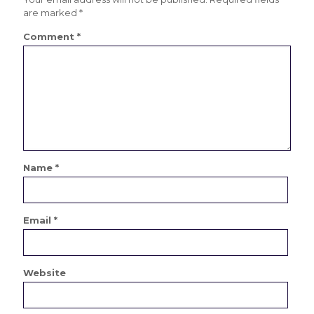
are marked
*
Comment
*
Name
*
Email
*
Website