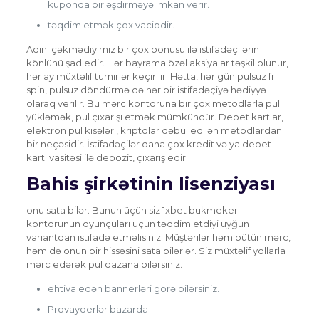
kuponda birləşdirməyə imkan verir.
təqdim etmək çox vacibdir.
Adını çəkmədiyimiz bir çox bonusu ilə istifadəçilərin
könlünü şad edir. Hər bayrama özəl aksiyalar təşkil olunur,
hər ay müxtəlif turnirlər keçirilir. Hətta, hər gün pulsuz fri
spin, pulsuz döndürmə də hər bir istifadəçiyə hədiyyə
olaraq verilir. Bu mərc kontoruna bir çox metodlarla pul
yükləmək, pul çıxarışı etmək mümkündür. Debet kartlar,
elektron pul kisələri, kriptolar qəbul edilən metodlardan
bir neçəsidir. İstifadəçilər daha çox kredit və ya debet
kartı vasitəsi ilə depozit, çıxarış edir.
Bahis şirkətinin lisenziyası
onu sata bilər. Bunun üçün siz 1xbet bukmeker
kontorunun oyunçuları üçün təqdim etdiyi uyğun
variantdan istifadə etməlisiniz. Müştərilər həm bütün mərc,
həm də onun bir hissəsini sata bilərlər. Siz müxtəlif yollarla
mərc edərək pul qazana bilərsiniz.
ehtiva edən bannerləri görə bilərsiniz.
Provayderlər bazarda