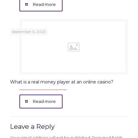
Read more
September 6, 2023
What is a real money player at an online casino?
Read more
Leave a Reply
Your email address will not be published.
Required fields