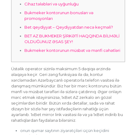
Cihaz tələbləri və uyğunluğu
Bukmeker kontorunun bonusları və
promosyonları
Bet qeydiyyat – Qeydiyyatdan necə keçməli?
BET AZ BUKMEKER ŞİRKƏTİ HAQQINDA BİLMƏLİ
OLDUĞUNUZ ƏSAS ŞEY!
Bukmeker kontorunun müsbət və mənfi cəhətləri
Üstəlik operator sizinlə maksimum 5 dəqiqə ərzində
əlaqəyə keçir. Geri zəng funksiyası ilə də, kontur
xərcləmədən Azərbaycanlı operatorla telefon vasitəsi ilə
danışmaq mümkündür. Biz hər bir mərc kontorunu bütün
mənfi və müsbət tərəfləri ilə sizlərə çatdırırıq. Əgər onlayn
mərc etmək istəyirsinizsə, 1xBet AZ zerkalo ən gözəl
seçimlərdən biridir. Bütün xırda detallar, sadə və rahat
dizayn bir sözlə hər şey istifadəçilərin rahatlığı üçün
ayarlanıb. 1xBet mirror link vasitəsi ilə və ya 1xBet indirib bu
rahatlıqlardan faydalana bilərsiniz.
onun qumar saytının ziyarətçiləri üçün keçidini