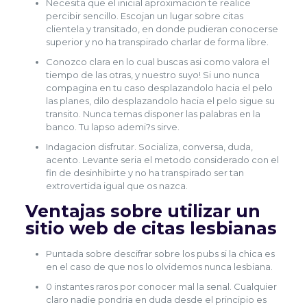
Necesita que el inicial aproximacion te realice
percibir sencillo. Escojan un lugar sobre citas
clientela y transitado, en donde pudieran conocerse
superior y no ha transpirado charlar de forma libre.
Conozco clara en lo cual buscas asi­ como valora el
tiempo de las otras, y nuestro suyo! Si uno nunca
compagina en tu caso desplazandolo hacia el pelo
las planes, dilo desplazandolo hacia el pelo sigue su
transito. Nunca temas disponer las palabras en la
banco. Tu lapso ademi?s sirve.
Indagacion disfrutar. Socializa, conversa, duda,
acento. Levante seri­a el metodo considerado con el
fin de desinhibirte y no ha transpirado ser tan
extrovertida igual que os nazca.
Ventajas sobre utilizar un
sitio web de citas lesbianas
Puntada sobre descifrar sobre los pubs si la chica es
en el caso de que nos lo olvidemos nunca lesbiana.
0 instantes raros por conocer mal la senal. Cualquier
claro nadie pondri­a en duda desde el principio es