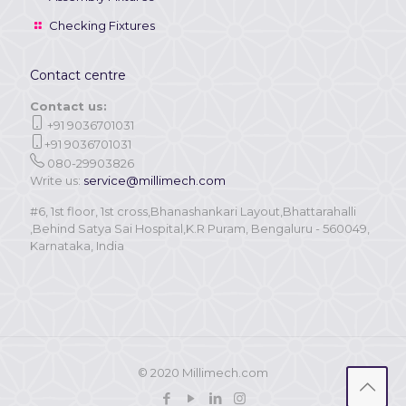
Checking Fixtures
Contact centre
Contact us:
+91 9036701031
+91 9036701031
080-29903826
Write us:
service@millimech.com
#6, 1st floor, 1st cross,Bhanashankari Layout,Bhattarahalli
,Behind Satya Sai Hospital,K.R Puram, Bengaluru - 560049,
Karnataka, India
© 2020 Millimech.com