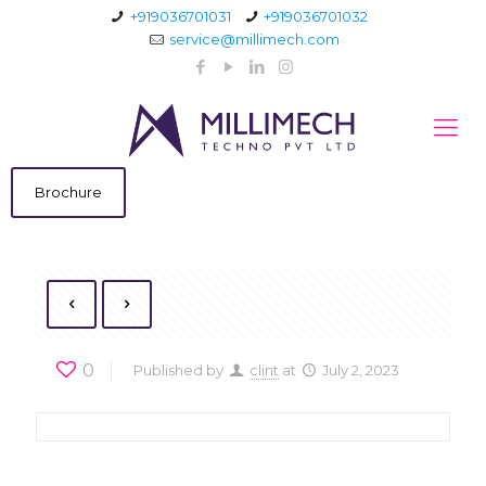
+919036701031
+919036701032
service@millimech.com
Brochure
0
Published by
clint
at
July 2, 2023