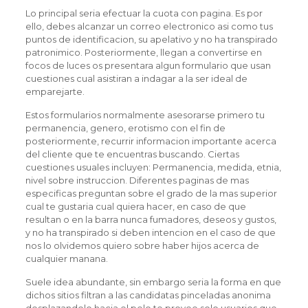
Lo principal seri­a efectuar la cuota con pagina. Es por
ello, debes alcanzar un correo electronico asi­ como tus
puntos de identificacion, su apelativo y no ha transpirado
patronimico. Posteriormente, llegan a convertirse en
focos de luces os presentara algun formulario que usan
cuestiones cual asistiran a indagar a la ser ideal de
emparejarte.
Estos formularios normalmente asesorarse primero tu
permanencia, genero, erotismo con el fin de
posteriormente, recurrir informacion importante acerca
del cliente que te encuentras buscando. Ciertas
cuestiones usuales incluyen: Permanencia, medida, etnia,
nivel sobre instruccion. Diferentes paginas de mas
especificas preguntan sobre el grado de la mas superior
cual te gustaria cual quiera hacer, en caso de que
resultan o en la barra nunca fumadores, deseos y gustos,
y no ha transpirado si deben intencion en el caso de que
nos lo olvidemos quiero sobre haber hijos acerca de
cualquier manana.
Suele idea abundante, sin embargo seri­a la forma en que
dichos sitios filtran a las candidatas pinceladas anonima