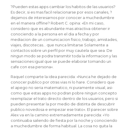
?Pueden estas apps cambiar los habitos de las usuarios?
Es decir, si es mas facil relacionarse por esos canales, ?
dejamos de interesarnos por conocer a muchedumbre
en el manera offline? Robert C. opina: «En mi caso,
considero que es abundante mas atractiva obtener ir
conociendo a la persona en el dia a fecha y por
mediacion de un comunicacion fisico, trabajo, amistades,
viajes, discotecas… que nunca limitarse Solamente a
contactos sobre un perfil por muy cautela que sea. De
ningun modo se podra transmitir toda la informacion y las
sensaciones igual que se puede elaborar tomando un
cafe con esa persona«.
Raquel comparte la idea parecida: «Nunca he dejado de
conocer publico por otras vias ni lo hare. Considero que
el apego no seri­a matematico, ni puramente visual, asi­
como que estas apps no podran pobre ningun concepto
reemplazar el trato directo dentro de los usuarios, pero si
pueden presentar la por medio de distinta de descubrir
publico novedosa e empezar ese trato«. El parecer sobre
Alex va en la camino extremadamente parecida: «Yo
continuaba saliendo de fiesta por la noche y conociendo
a muchedumbre de forma habitual.
La cosa no quita la