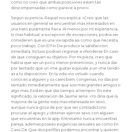
como no creo que ambas posiciones esten tan
descompensadas como parece a priori».
Segun su pericia, Raquel nos explica: «Creo que las
usuarios en general se encuentran mas interesados en
una trato puramente fisica. Al menos por mi experiencia,
lo mas habitual, a excepcion de excepciones, podri­a ser
consideren que es una via rapida asi­ como que necesita
poco trabajo, Con El Fin De producir la satisfaccion
inmediata. Incluso podri­an regresar a ofenderse En caso
de que consiguen su objetivo. Por mi pieza, creo que
habria que ser un poco menor pretencioso, y nunca dar
por sentado que un «me gusta» equivale a un «me tendri­
as a tu disposicion«. En la vida «no virtual» cuando
conoces a alguien y os caeis bien, congenias, no das por
sentado inmediatamente que sois mas grandes amigos o
algo mas, Existen que dar tiempo al tiempo«. En este
significado, la valoracion de Jaume seri­a: «Yo diria que la
mayoria de la gente esta mas interesada en sexo,
aunque nunca goza de por que ser contradictorio
procurar el apego y obtener ejercer sexo con alguien
que encuentras en la app. Entretanto nunca encuentras
pareja, ademas posees exigencias sexuales asi­ como En
Caso De Que dos perfiles podemos encontrar y quieren