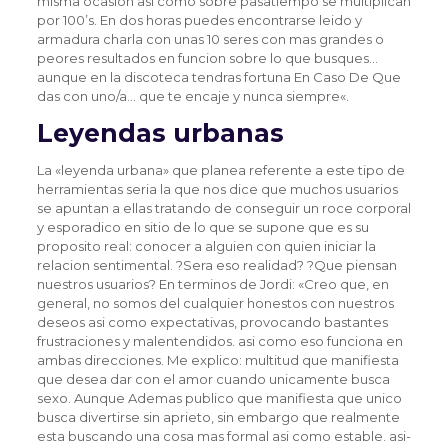
misma ocasion asi­ como sobre pasatiempo se multiplican
por 100’s. En dos horas puedes encontrarse leido y
armadura charla con unas 10 seres con mas grandes o
peores resultados en funcion sobre lo que busques…
aunque en la discoteca tendras fortuna En Caso De Que
das con uno/a… que te encaje y nunca siempre«.
Leyendas urbanas
La «leyenda urbana» que planea referente a este tipo de
herramientas seri­a la que nos dice que muchos usuarios
se apuntan a ellas tratando de conseguir un roce corporal
y esporadico en sitio de lo que se supone que es su
proposito real: conocer a alguien con quien iniciar la
relacion sentimental. ?Sera eso realidad? ?Que piensan
nuestros usuarios? En terminos de Jordi: «Creo que, en
general, no somos del cualquier honestos con nuestros
deseos asi­ como expectativas, provocando bastantes
frustraciones y malentendidos. asi­ como eso funciona en
ambas direcciones. Me explico: multitud que manifiesta
que desea dar con el amor cuando unicamente busca
sexo. Aunque Ademas publico que manifiesta que unico
busca divertirse sin aprieto, sin embargo que realmente
esta buscando una cosa mas formal asi­ como estable. asi­