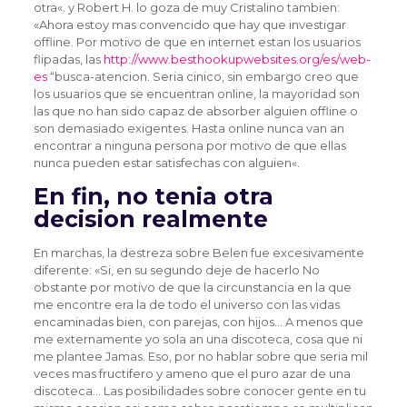
otra«. y Robert H. lo goza de muy Cristalino tambien:
«Ahora estoy mas convencido que hay que investigar
offline. Por motivo de que en internet estan los usuarios
flipadas, las
http://www.besthookupwebsites.org/es/web-
es
“busca-atencion. Seri­a cinico, sin embargo creo que
los usuarios que se encuentran online, la mayoridad son
las que no han sido capaz de absorber alguien offline o
son demasiado exigentes. Hasta online nunca van an
encontrar a ninguna persona por motivo de que ellas
nunca pueden estar satisfechas con alguien«.
En fin, no tenia otra
decision realmente
En marchas, la destreza sobre Belen fue excesivamente
diferente: «Si, en su segundo deje de hacerlo No
obstante por motivo de que la circunstancia en la que
me encontre era la de todo el universo con las vidas
encaminadas bien, con parejas, con hijos… A menos que
me externamente yo sola an una discoteca, cosa que ni
me plantee Jamas. Eso, por no hablar sobre que seri­a mil
veces mas fructifero y ameno que el puro azar de una
discoteca… Las posibilidades sobre conocer gente en tu