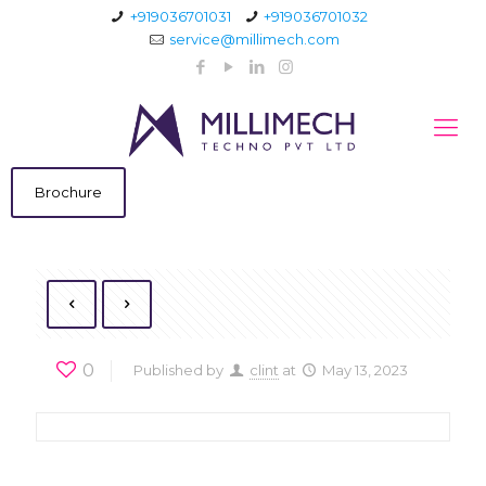
+919036701031
+919036701032
service@millimech.com
Brochure
0
Published by
clint
at
May 13, 2023