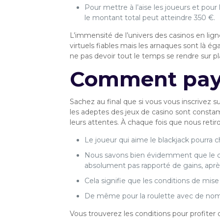
Pour mettre à l’aise les joueurs et pour 
le montant total peut atteindre 350 €.
L’immensité de l’univers des casinos en lign
virtuels fiables mais les arnaques sont là éga
ne pas devoir tout le temps se rendre sur p
Comment payer
Sachez au final que si vous vous inscrivez s
les adeptes des jeux de casino sont constam
leurs attentes. À chaque fois que nous retir
Le joueur qui aime le blackjack pourra ch
Nous savons bien évidemment que le cas
absolument pas rapporté de gains, après 
Cela signifie que les conditions de mise
De même pour la roulette avec de nombr
Vous trouverez les conditions pour profiter