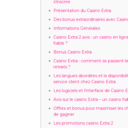
s’inscrire
Présentation du Casino Extra
Des bonus extraordinaires avec Casin
Informations Générales
Casino Extra 2 avis : un casino en lign
fiable ?
Bonus Casino Extra
Casino Extra : comment se passent l
retraits ?
Les langues abordées et la disponibili
service client chez Casino Extra
Les logiciels et l’interface de Casino E
Avis sur le casino Extra – un casino fia
Offres et bonus pour maximiser les 
de gagner
Les promotions casino Extra 2