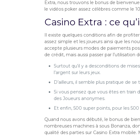
Extra, nous trouvons le bonus de bienvenue. 
le vidéos poker assez célèbres comme le 10’s
Casino Extra : ce qu’i
Il existe quelques conditions afin de profit
assez simple et les joueurs ainsi que les nouv
accepte plusieurs modes de paiements possibl
de crédit, mais aussi passer par l’utilisation
Surtout qu’il y a desconditions de mis
l’argent sur leurs jeux.
D’ailleurs, il semble plus pratique de se
Si vous pensez que vous êtes en train d
des Joueurs anonymes.
Et enfin, 500 super points, pour les 500 
Quand nous avons débuté, le bonus de bienv
nombreuses machines à sous Bonanza, dont Ti
qualité des parties sur Casino Extra mobile