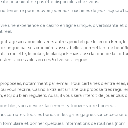
site pourraient ne pas être disponibles chez vous.
 casino terrestre pour pouvoir jouer aux machines de jeux, aujourd’hu
vivre une expérience de casino en ligne unique, divertissante et q
t réel.
rattage ainsi que plusieurs autres jeux tel que le jeu du keno, l
se distingue par ses croupières assez belles, permettant de bénéf
la roulette, le poker, le blackjack mais aussi la roue de la Fortu
restent accessibles en ces 5 diverses langues.
posées, notamment par e-mail. Pour certaines d’entre elles, il 
u vous l’écrire, Casino Extra est un site qui propose très réguli
) ou bien réguliers. Aussi, il vous sera interdit de jouer plus de
onibles, vous devriez facilement y trouver votre bonheur.
sieurs comptes, tous les bonus et les gains gagnés sur ceux-ci se
un formulaire et donner quelques informations de routines (nom, e-