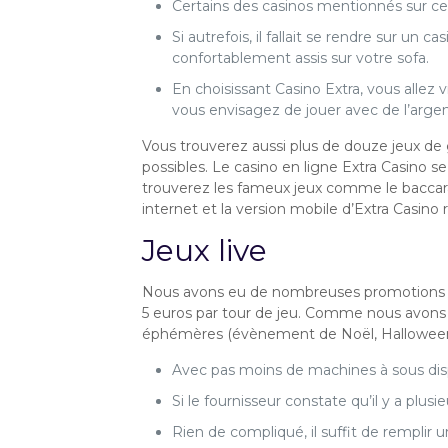
Certains des casinos mentionnés sur ce 
Si autrefois, il fallait se rendre sur un
confortablement assis sur votre sofa.
En choisissant Casino Extra, vous allez 
vous envisagez de jouer avec de l’argen
Vous trouverez aussi plus de douze jeux de g
possibles. Le casino en ligne Extra Casino 
trouverez les fameux jeux comme le baccarat, 
internet et la version mobile d’Extra Casino 
Jeux live
Nous avons eu de nombreuses promotions pro
5 euros par tour de jeu. Comme nous avons p
éphémères (évènement de Noël, Halloween, etc
Avec pas moins de machines à sous disp
Si le fournisseur constate qu’il y a plu
Rien de compliqué, il suffit de remplir 