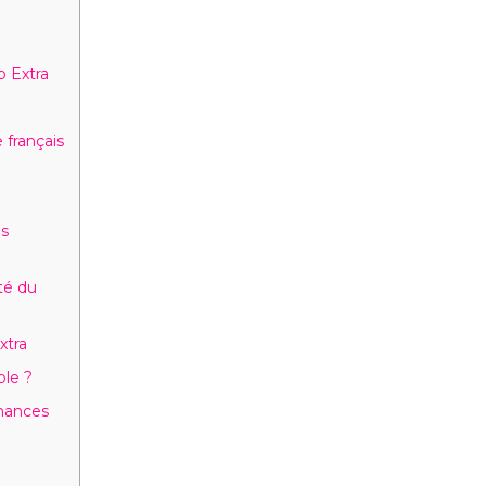
o Extra
e français
es
té du
xtra
ble ?
chances