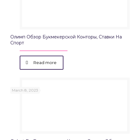
Олимп Обзор Букмекерской Конторы, Ставки На
Спорт
Read more
March 8, 2023