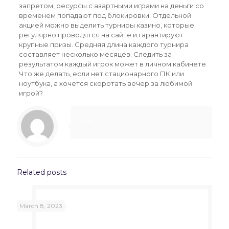
запретом, ресурсы с азартными играми на деньги со
временем попадают под блокировки. Отдельной
акцией можно выделить турниры казино, которые
регулярно проводятся на сайте и гарантируют
крупные призы. Средняя длина каждого турнира
составляет несколько месяцев. Следить за
результатом каждый игрок может в личном кабинете.
Что же делать, если нет стационарного ПК или
ноутбука, а хочется скоротать вечер за любимой
игрой?
clint
Related posts
March 8, 2023