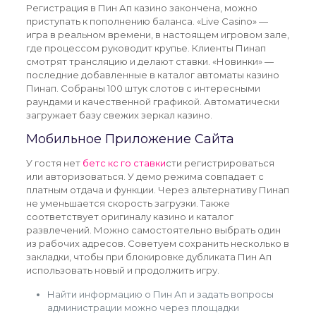
Регистрация в Пин Ап казино закончена, можно
приступать к пополнению баланса. «Live Casino» —
игра в реальном времени, в настоящем игровом зале,
где процессом руководит крупье. Клиенты Пинап
смотрят трансляцию и делают ставки. «Новинки» —
последние добавленные в каталог автоматы казино
Пинап. Собраны 100 штук слотов с интересными
раундами и качественной графикой. Автоматически
загружает базу свежих зеркал казино.
Мобильное Приложение Сайта
У гостя нет
бетс кс го ставки
сти регистрироваться
или авторизоваться. У демо режима совпадает с
платным отдача и функции. Через альтернативу Пинап
не уменьшается скорость загрузки. Также
соответствует оригиналу казино и каталог
развлечений. Можно самостоятельно выбрать один
из рабочих адресов. Советуем сохранить несколько в
закладки, чтобы при блокировке дубликата Пин Ап
использовать новый и продолжить игру.
Найти информацию о Пин Ап и задать вопросы
администрации можно через площадки