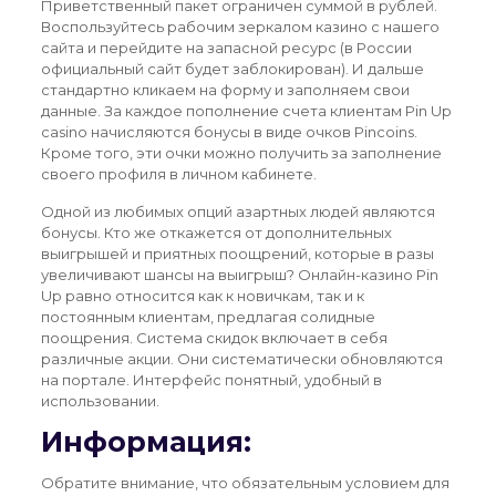
Приветственный пакет ограничен суммой в рублей.
Воспользуйтесь рабочим зеркалом казино с нашего
сайта и перейдите на запасной ресурс (в России
официальный сайт будет заблокирован). И дальше
стандартно кликаем на форму и заполняем свои
данные. За каждое пополнение счета клиентам Pin Up
casino начисляются бонусы в виде очков Pincoins.
Кроме того, эти очки можно получить за заполнение
своего профиля в личном кабинете.
Одной из любимых опций азартных людей являются
бонусы. Кто же откажется от дополнительных
выигрышей и приятных поощрений, которые в разы
увеличивают шансы на выигрыш? Онлайн-казино Pin
Up равно относится как к новичкам, так и к
постоянным клиентам, предлагая солидные
поощрения. Система скидок включает в себя
различные акции. Они систематически обновляются
на портале. Интерфейс понятный, удобный в
использовании.
Информация:
Обратите внимание, что обязательным условием для