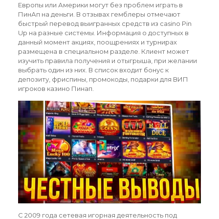
Европы или Америки могут без проблем играть в
ПинАп на деньги. В отзывах гемблеры отмечают
быстрый перевод выигранных средств из casino Pin
Up на разные системы. Информация о доступных в
данный момент акциях, поощрениях и турнирах
размещена в специальном разделе. Клиент может
изучить правила получения и отыгрыша, при желании
выбрать один из них. В список входит бонус к
депозиту, фриспины, промокоды, подарки для ВИП
игроков казино Пинап.
С 2009 года сетевая игорная деятельность под