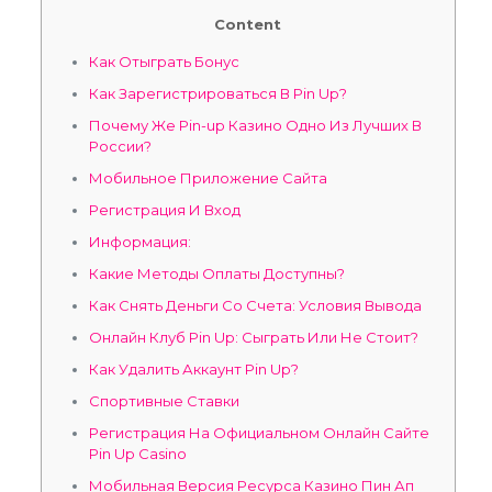
Content
Как Отыграть Бонус
Как Зарегистрироваться В Pin Up?
Почему Же Pin-up Казино Одно Из Лучших В
России?
Мобильное Приложение Сайта
Регистрация И Вход
Информация:
Какие Методы Оплаты Доступны?
Как Снять Деньги Со Счета: Условия Вывода
Онлайн Клуб Pin Up: Сыграть Или Не Стоит?
Как Удалить Аккаунт Pin Up?
Спортивные Ставки
Регистрация На Официальном Онлайн Сайте
Pin Up Casino
Мобильная Версия Ресурса Казино Пин Ап