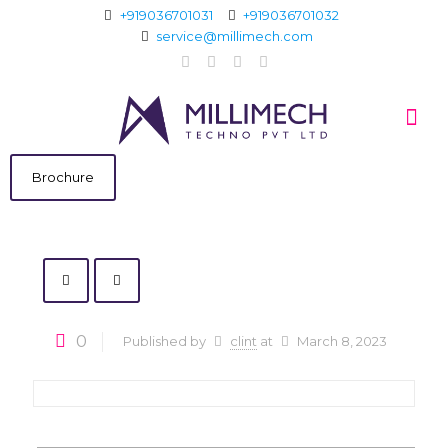
+919036701031
+919036701032
service@millimech.com
Brochure
0
Published by
clint
at
March 8, 2023