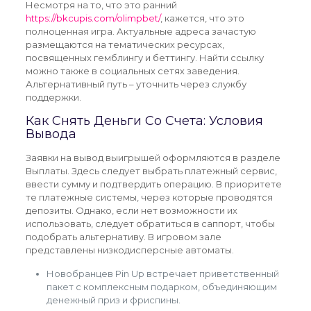
Несмотря на то, что это ранний
https://bkcupis.com/olimpbet/
, кажется, что это
полноценная игра. Актуальные адреса зачастую
размещаются на тематических ресурсах,
посвященных гемблингу и беттингу. Найти ссылку
можно также в социальных сетях заведения.
Альтернативный путь – уточнить через службу
поддержки.
Как Снять Деньги Со Счета: Условия
Вывода
Заявки на вывод выигрышей оформляются в разделе
Выплаты. Здесь следует выбрать платежный сервис,
ввести сумму и подтвердить операцию. В приоритете
те платежные системы, через которые проводятся
депозиты. Однако, если нет возможности их
использовать, следует обратиться в саппорт, чтобы
подобрать альтернативу. В игровом зале
представлены низкодисперсные автоматы.
Новобранцев Pin Up встречает приветственный
пакет с комплексным подарком, объединяющим
денежный приз и фриспины.