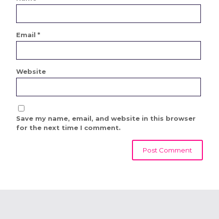
Email
*
Website
Save my name, email, and website in this browser
for the next time I comment.