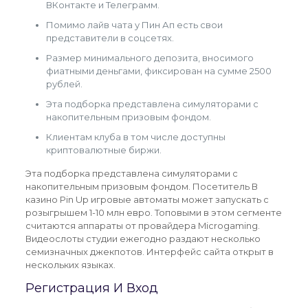
ВКонтакте и Телеграмм.
Помимо лайв чата у Пин Ап есть свои
представители в соцсетях.
Размер минимального депозита, вносимого
фиатными деньгами, фиксирован на сумме 2500
рублей.
Эта подборка представлена симуляторами с
накопительным призовым фондом.
Клиентам клуба в том числе доступны
криптовалютные биржи.
Эта подборка представлена симуляторами с
накопительным призовым фондом. Посетитель В
казино Pin Up игровые автоматы может запускать с
розыгрышем 1-10 млн евро. Топовыми в этом сегменте
считаются аппараты от провайдера Microgaming.
Видеослоты студии ежегодно раздают несколько
семизначных джекпотов. Интерфейс сайта открыт в
нескольких языках.
Регистрация И Вход