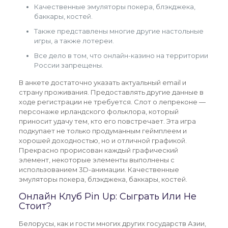
Качественные эмуляторы покера, блэкджека,
баккары, костей.
Также представлены многие другие настольные
игры, а также лотереи.
Все дело в том, что онлайн-казино на территории
России запрещены.
В анкете достаточно указать актуальный email и
страну проживания. Предоставлять другие данные в
ходе регистрации не требуется. Слот о лепреконе —
персонаже ирландского фольклора, который
приносит удачу тем, кто его повстречает. Эта игра
подкупает не только продуманным геймплеем и
хорошей доходностью, но и отличной графикой.
Прекрасно прорисован каждый графический
элемент, некоторые элементы выполнены с
использованием 3D-анимации. Качественные
эмуляторы покера, блэкджека, баккары, костей.
Онлайн Клуб Pin Up: Сыграть Или Не
Стоит?
Белорусы, как и гости многих других государств Азии,