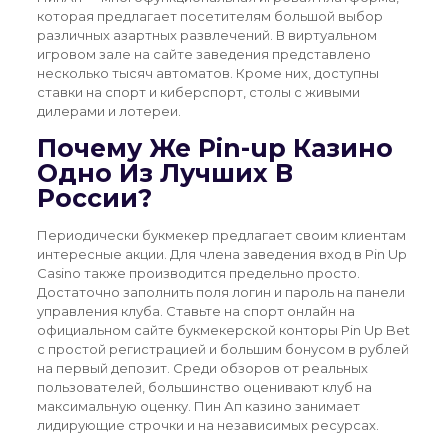
которая предлагает посетителям большой выбор
различных азартных развлечений. В виртуальном
игровом зале на сайте заведения представлено
несколько тысяч автоматов. Кроме них, доступны
ставки на спорт и киберспорт, столы с живыми
дилерами и лотереи.
Почему Же Pin-up Казино
Одно Из Лучших В
России?
Периодически букмекер предлагает своим клиентам
интересные акции. Для члена заведения вход в Pin Up
Casino также производится предельно просто.
Достаточно заполнить поля логин и пароль на панели
управления клуба. Ставьте на спорт онлайн на
официальном сайте букмекерской конторы Pin Up Bet
с простой регистрацией и большим бонусом в рублей
на первый депозит. Среди обзоров от реальных
пользователей, большинство оценивают клуб на
максимальную оценку. Пин Ап казино занимает
лидирующие строчки и на независимых ресурсах.