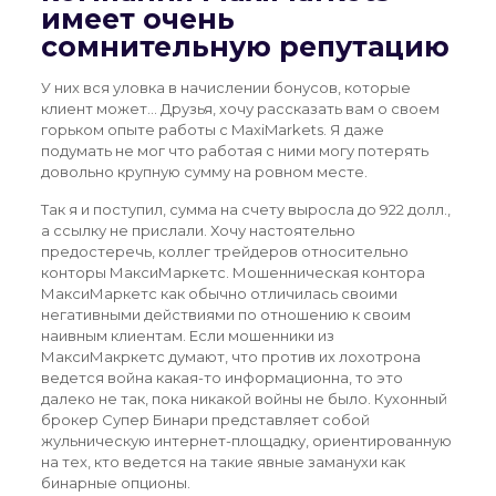
имеет очень
сомнительную репутацию
У них вся уловка в начислении бонусов, которые
клиент может… Друзья, хочу рассказать вам о своем
горьком опыте работы с MaxiMarkets. Я даже
подумать не мог что работая с ними могу потерять
довольно крупную сумму на ровном месте.
Так я и поступил, сумма на счету выросла до 922 долл.,
а ссылку не прислали. Хочу настоятельно
предостеречь, коллег трейдеров относительно
конторы МаксиМаркетс. Мошенническая контора
МаксиМаркетс как обычно отличилась своими
негативными действиями по отношению к своим
наивным клиентам. Если мошенники из
МаксиМакркетс думают, что против их лохотрона
ведется война какая-то информационна, то это
далеко не так, пока никакой войны не было. Кухонный
брокер Супер Бинари представляет собой
жульническую интернет-площадку, ориентированную
на тех, кто ведется на такие явные заманухи как
бинарные опционы.