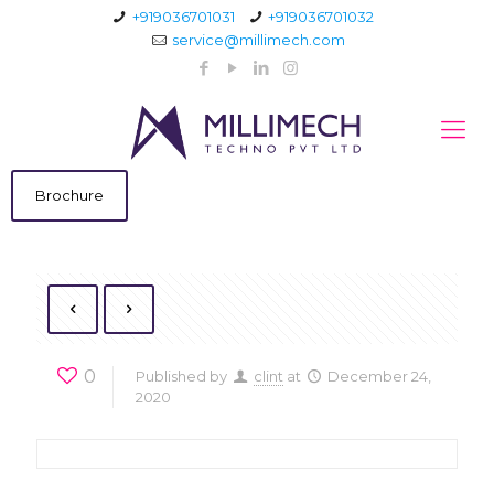
+919036701031
+919036701032
service@millimech.com
Brochure
0
Published by
clint
at
December 24,
2020