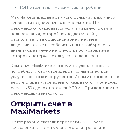
ТОП-5 техник для максимизации прибыли.
MaxiMarkets предлагают много функций и различных
типов активов, заманивая вас всем этим. Не
рекомендую пользоваться услугами данного сайта,
ведь компания, которой принадлежит сайт,
располагается в офшорной зоне и не имеет
лицензии. Так же на себе испытал низкий уровень
аналитики, а именно неточность прогнозов, из-за
которой я потерял не одну сотню долларов.
Компания MaxiMarkets стремится удовлетворять
потребности своих трейдеров полным спектром
услуг и торговых инструментов. Деньги не выводят, не
верьте отзывам, всё время отказываются, мол нужно
сделать 50 сделок, потом ещё 30,и т. Пришел к ним по
рекомендации знакомого.
Открыть счет в
MaxiMarkets
В этот раз мне сказали перевести USD. После
зачисления платежа мы опять стали проводить